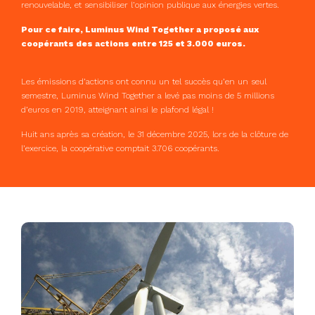
renouvelable, et sensibiliser l’opinion publique aux énergies vertes.
Pour ce faire, Luminus Wind Together a proposé aux
coopérants des actions entre 125 et 3.000 euros.
Les émissions d’actions ont connu un tel succès qu’en un seul
semestre, Luminus Wind Together a levé pas moins de 5 millions
d’euros en 2019, atteignant ainsi le plafond légal !
Huit ans après sa création, le 31 décembre 2025, lors de la clôture de
l’exercice, la coopérative comptait 3.706 coopérants.