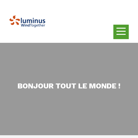
BONJOUR TOUT LE MONDE !