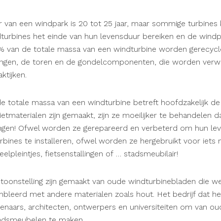
van een windpark is 20 tot 25 jaar, maar sommige turbines 
urbines het einde van hun levensduur bereiken en de wind
 van de totale massa van een windturbine worden gerecycle
ingen, de toren en de gondelcomponenten, die worden verw
ktijken.
e totale massa van een windturbine betreft hoofdzakelijk de
materialen zijn gemaakt, zijn ze moeilijker te behandelen da
ingen! Ofwel worden ze gerepareerd en verbeterd om hun lev
bines te installeren, ofwel worden ze hergebruikt voor iets 
lpleintjes, fietsenstallingen of … stadsmeubilair!
toonstelling zijn gemaakt van oude windturbinebladen die w
leerd met andere materialen zoals hout. Het bedrijf dat he
naars, architecten, ontwerpers en universiteiten om van ou
tadsmeubelen te maken.