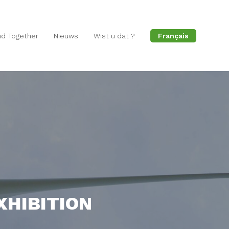
d Together
Nieuws
Wist u dat ?
Français
XHIBITION