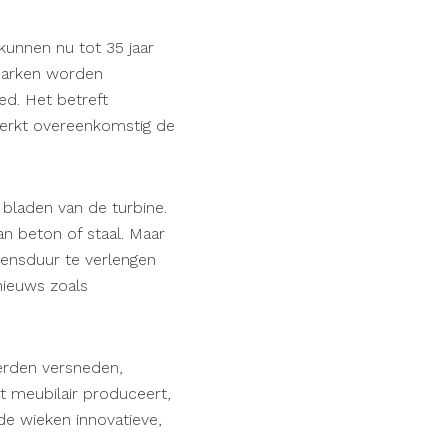
kunnen nu tot 35 jaar
parken worden
d. Het betreft
erkt overeenkomstig de
 bladen van de turbine.
n beton of staal. Maar
ensduur te verlengen
nieuws zoals
erden versneden,
t meubilair produceert,
de wieken innovatieve,