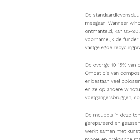
De standaardlevensduur 
meegaan. Wanneer windt
ontmanteld, kan 85-90%
voornamelijk de funder
vastgelegde recyclingpra
De overige 10-15% van d
Omdat die van composiet
er bestaan veel oploss
en ze op andere windtur
voetgangersbruggen, spee
De meubels in deze ten
gerepareerd en geassemb
werkt samen met kunste
mooie en praktische s