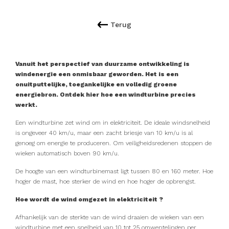
Terug
Vanuit het perspectief van duurzame ontwikkeling is
windenergie een onmisbaar geworden. Het is een
onuitputtelijke, toegankelijke en volledig groene
energiebron. Ontdek hier hoe een windturbine precies
werkt.
Een windturbine zet wind om in elektriciteit. De ideale windsnelheid
is ongeveer 40 km/u, maar een zacht briesje van 10 km/u is al
genoeg om energie te produceren. Om veiligheidsredenen stoppen de
wieken automatisch boven 90 km/u.
De hoogte van een windturbinemast ligt tussen 80 en 160 meter. Hoe
hoger de mast, hoe sterker de wind en hoe hoger de opbrengst.
Hoe wordt de wind omgezet in elektriciteit ?
Afhankelijk van de sterkte van de wind draaien de wieken van een
windturbine met een snelheid van 10 tot 25 omwentelingen per