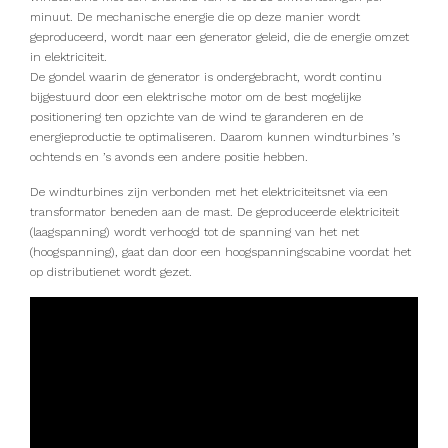
minuut. De mechanische energie die op deze manier wordt
geproduceerd, wordt naar een generator geleid, die de energie omzet
in elektriciteit.
De gondel waarin de generator is ondergebracht, wordt continu
bijgestuurd door een elektrische motor om de best mogelijke
positionering ten opzichte van de wind te garanderen en de
energieproductie te optimaliseren. Daarom kunnen windturbines ’s
ochtends en ’s avonds een andere positie hebben.
De windturbines zijn verbonden met het elektriciteitsnet via een
transformator beneden aan de mast. De geproduceerde elektriciteit
(laagspanning) wordt verhoogd tot de spanning van het net
(hoogspanning), gaat dan door een hoogspanningscabine voordat het
op distributienet wordt gezet.